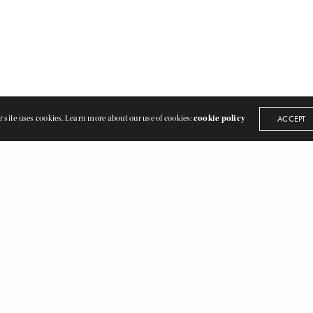
 site uses cookies. Learn more about our use of cookies:
cookie policy
ACCEPT
OUR ADDRESS
〒352-0001
埼玉県新座市東北2-30-16細田ビル5
お問い合わせ